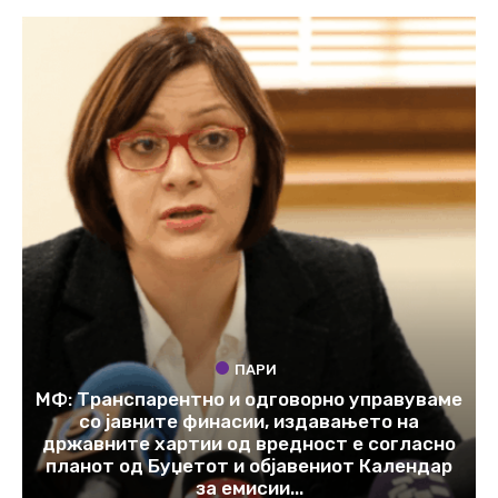
ПАРИ
МФ: Транспарентно и одговорно управуваме
со јавните финасии, издавањето на
државните хартии од вредност е согласно
планот од Буџетот и објавениот Календар
за емисии...