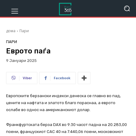
дома
Пари
ПАРИ
Еврото паѓа
9 Јануари 2025
350
Viber
Facebook
Европските берзански индекси денеска се главно во пад,
цените на нафтата и златото благо пораснаа, а еврото
ослабе во однос на американскиот долар.
Франкфуртската берза DAX во 9:30 часот падна на 20.283,00
поени, францускиот CAC 40 на 7.440,06 поени, московскиот