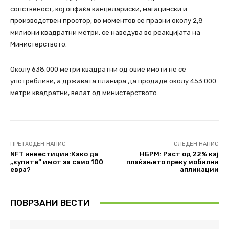
сопственост, кој опфаќа канцелариски, магацински и
производствен простор, во моментов се празни околу 2,8
милиони квадратни метри, се наведува во реакцијата на
Министерството.
Околу 638.000 метри квадратни од овие имоти не се
употребливи, а државата планира да продаде околу 453.000
метри квадратни, велат од министерството.
ПРЕТХОДЕН НАПИС
СЛЕДЕН НАПИС
NFT инвестиции:Како да
НБРМ: Раст од 22% кај
„купите“ имот за само 100
плаќањето преку мобилни
евра?
апликации
ПОВРЗАНИ ВЕСТИ