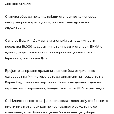
600.000 станови.
Станува збор за неколку илјади станови во кои според
информациите треба да бидат сместени државни
службеници.
Само во Берлин, Државната агенција за недвижности
поседува 18.000 квадратни метри празни станови. БИМА е
еден од најголемите сопственици на недвижности во
Германија, потсетува Дпа.
Бројките за празни државни станови беа откриени во
одговорот на Министерството за финансии на прашање на
Карен Леј, членка на партијата Левица во долниот дом на
германскиот парламент, Бундестагот, што ДПА го разгледа.
Од Министерството за финансии велат дека меѓу слободните
имоти има и станови кои по иселувањето се уште не се
изнајмени, но во блиска иднина би можеле да добијат