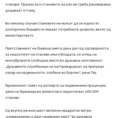
станари. Празни се и становите на кои им треба реновирање,
додаваат оттаму.
Во неколку случаи становите не можат да се користат
долгорочно бидејќи ги немаат потребните дозволи, велат од
министерството.
Претставникот на Љевица смета дека дел од одговорноста
за недостигот на станови има и Владата, со оглед на
многубројните слободни имоти во државна сопственост.
„Државните службеници се натпреваруваат на прегреан
пазар на недвижности, особено во Берлин“, рече Леј.
Германскиот совет на експерти за недвижнини проценува
дека на Германија во моментов и недостигаат 600.000
станови.
Од вкупно речиси шест милиони квадратни метри
„комерцијален и друг недвижен имот“ во државна