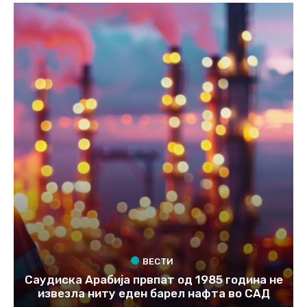
ВЕСТИ
Саудиска Арабија првпат од 1985 година не
извезла ниту еден барел нафта во САД