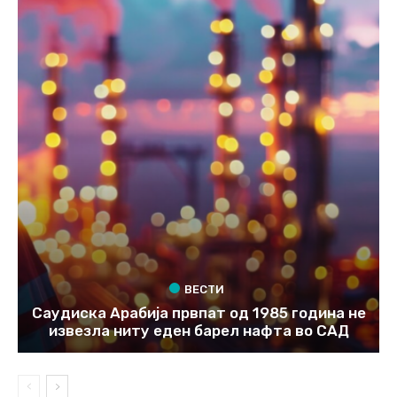
ВЕСТИ
Саудиска Арабија првпат од 1985 година не
извезла ниту еден барел нафта во САД