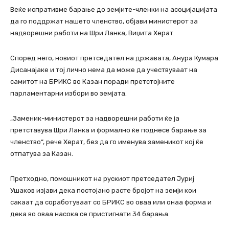
Веќе испративме барање до земјите-членки на асоцијацијата
да го поддржат нашето членство, објави министерот за
надворешни работи на Шри Ланка, Виџита Херат.
Според него, новиот претседател на државата, Анура Кумара
Дисанајаке и тој лично нема да може да учествуваат на
самитот на БРИКС во Казан поради претстојните
парламентарни избори во земјата.
„Заменик-министерот за надворешни работи ќе ја
претставува Шри Ланка и формално ќе поднесе барање за
членство“, рече Херат, без да го именува заменикот кој ќе
отпатува за Казан.
Претходно, помошникот на рускиот претседател Јуриј
Ушаков изјави дека постојано расте бројот на земји кои
сакаат да соработуваат со БРИКС во оваа или онаа форма и
дека во оваа насока се пристигнати 34 барања.