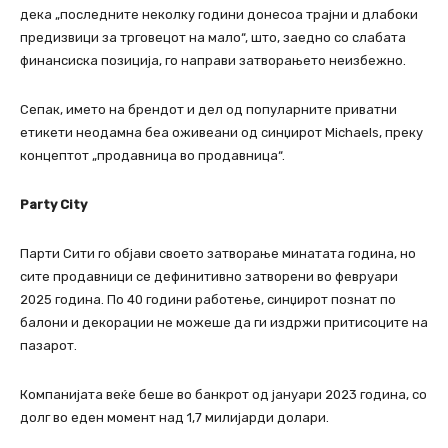
дека „последните неколку години донесоа трајни и длабоки
предизвици за трговецот на мало“, што, заедно со слабата
финансиска позиција, го направи затворањето неизбежно.
Сепак, името на брендот и дел од популарните приватни
етикети неодамна беа оживеани од синџирот Michaels, преку
концептот „продавница во продавница“.
Party City
Парти Сити го објави своето затворање минатата година, но
сите продавници се дефинитивно затворени во февруари
2025 година. По 40 години работење, синџирот познат по
балони и декорации не можеше да ги издржи притисоците на
пазарот.
Компанијата веќе беше во банкрот од јануари 2023 година, со
долг во еден момент над 1,7 милијарди долари.