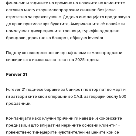
финансии и годините на промена на навиките на клиентите
оставија многу стари малопродажни синџири без јасна
стратегија за преживување. Додека инфлацијата продолжува
да врши притисок врз буџетите, Американците сè повеќе ги
намалуваат дискреционите трошоци, туркајќи одредени
брендови директно во банкрот, објавува Investor.
Подолу се наведени некои од најголемите малопродажни
синџири што исчезнаа во текот на 2025 година.
Forever 21
Forever 21 поднесе барање за банкрот по втор пат во март и
ги затвори сите свои операции во САД, затворајќи околу 500
продавници.
Компанијата како клучни причини ги наведе „економските
предизвици што влијаат на нејзините основни клиенти“ –
првенствено тинејџерите чувствителни на цените кои се