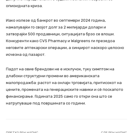
опиоидната криза.
Иако излезе од банкрот во септември 2024 година,
намалувајќи го својот долг за 2 милијарди долари и
затворајќи 500 продавници, ситуацијата брзо се влоши.
Конкуренти како CVS Pharmacy и Walgreens ги презедоа
неговите аптекарски операции, а синџирот наскоро целосно
исчезна од пазарот.
Падот на овие брендови не е исклучок, туку симптом на
длабоки структурни промени во американската
малопродажба: растот на онлајн трговијата, притисокот на
цените, промената на генерациските навики и сè поскапото
финансирање. Годината 2025 само го откри она што се
натрупуваше под површината со години.
ПРЕТХОДЕН НАПИС
СЛЕДЕН НАПИС