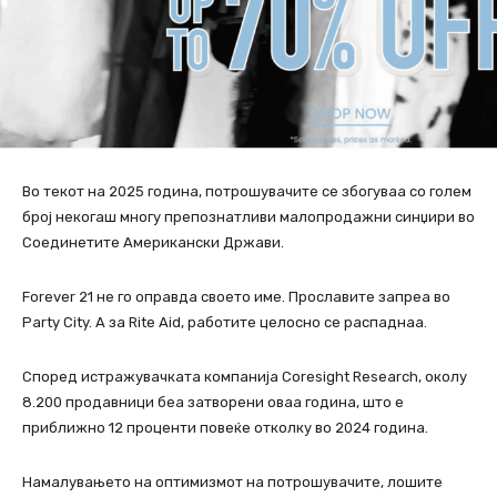
Во текот на 2025 година, потрошувачите се збогуваа со голем
број некогаш многу препознатливи малопродажни синџири во
Соединетите Американски Држави.
Forever 21 не го оправда своето име. Прославите запреа во
Party City. А за Rite Aid, работите целосно се распаднаа.
Според истражувачката компанија Coresight Research, околу
8.200 продавници беа затворени оваа година, што е
приближно 12 проценти повеќе отколку во 2024 година.
Намалувањето на оптимизмот на потрошувачите, лошите