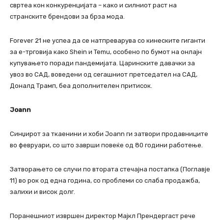
свртеа кон конкуренцијата – како и силниот раст на
странските брендови за брза мода.
Forever 21 не успеа да се натпреварува со кинеските гиганти
за е-трговија како Shein и Temu, особено по бумот на онлајн
купувањето поради пандемијата. Царинските давачки за
увоз во САД, воведени од сегашниот претседател на САД,
Доналд Трамп, беа дополнителен притисок.
Joann
Синџирот за ткаенини и хоби Joann ги затвори продавниците
во февруари, со што заврши повеќе од 80 години работење.
Затворањето се случи по втората стечајна постапка (Поглавје
11) во рок од една година, со проблеми со слаба продажба,
залихи и висок долг.
Поранешниот извршен директор Мајкл Прендергаст рече