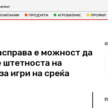
етинг
КОМПАНИИ
ПРОДУКТИ
АГРОБИЗНИС
ПРОФИЛ
О
асправа е можност да
е штетноста на
за игри на среќа
88
П