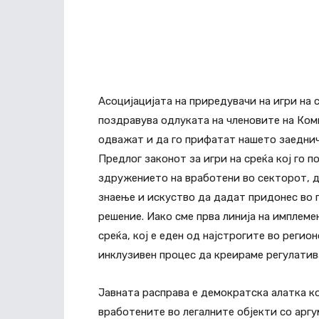
Асоцијацијата на приредувачи на игри на 
поздравува одлуката на членовите на Ком
одважат и да го прифатат нашето заеднич
Предлог законот за игри на среќа кој го 
здружението на вработени во секторот, до
знаење и искуство да дадат придонес во 
решение. Иако сме прва линија на имплеме
среќа, кој е еден од најстрогите во реги
инклузивен процес да креираме регулатив
Јавната расправа е демократска алатка к
вработените во легалните објекти со аргу