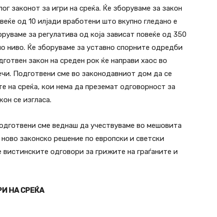
г законот за игри на среќа. Ќе зборуваме за закон
овеќе од 10 илјади вработени што вкупно гледано е
руваме за регулатива од која зависат повеќе од 350
о ниво. Ќе зборуваме за уставно спорните одредби
дготвен закон на среден рок ќе направи хаос во
ечи. Подготвени сме во законодавниот дом да се
е на среќа, кои нема да преземат одговорност за
кон се изгласа.
подготвени сме веднаш да учествуваме во мешовита
и ново законско решение по европски и светски
де вистинските одговори за грижите на граѓаните и
И НА СРЕЌА