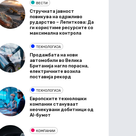
ВЕСТИ
Стручната јавност
повикува на одржливо
рударство – Лепиткова: Да
ги користиме ресурсите со
максимална контрола
ТЕХНОЛОГИЈА
Продажбата на нови
автомобили во Велика
Британија нагло порасна,
електричните возила
поставија рекорд
ТЕХНОЛОГИЈА
Европските технолошки
компании стануваат
неочекувани добитници од
AI-бумот
КОМПАНИИ