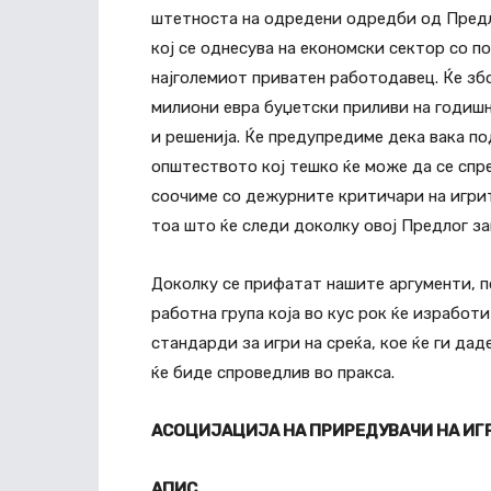
штетноста на одредени одредби од Предло
кој се однесува на економски сектор со п
најголемиот приватен работодавец. Ќе збо
милиони евра буџетски приливи на годишн
и решенија. Ќе предупредиме дека вака по
општеството кој тешко ќе може да се спр
соочиме со дежурните критичари на игрит
тоа што ќе следи доколку овој Предлог за
Доколку се прифатат нашите аргументи, 
работна група која во кус рок ќе изработ
стандарди за игри на среќа, кое ќе ги да
ќе биде спроведлив во пракса.
АСОЦИЈАЦИЈА НА ПРИРЕДУВАЧИ НА ИГР
АПИС