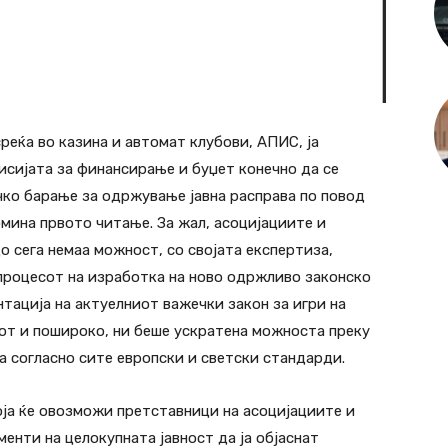
среќа во казина и автомат клубови, АПИС, ја
исијата за финансирање и буџет конечно да се
ко барање за одржување јавна расправа по повод
помина првото читање. За жал, асоцијациите и
 сега немаа можност, со својата експертиза,
процесот на изработка на ново одржливо законско
нтација на актуелниот важечки закон за игри на
онот и пошироко, ни беше ускратена можноста преку
а согласно сите европски и светски стандарди.
оја ќе овозможи претставници на асоцијациите и
менти на целокупната јавност да ја објаснат