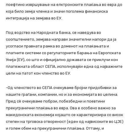
поефтино извршување на елктронските плаќања во евра до
која било земја членка и значи поголема финансиска
интеграција на земјава во ЕУ.
Под водство на Народната банка, се наведува во
соопштението, земјава направи значителни напори да ја
усогласи правната рамка во доменот на плаќањата и
платните системи со регулаторните барања на Европската
Унија (ЕУ), со што и официјално државата се приклучи кон
платежната област СЕПА, исполнувајќи една од најважните
цели на патот кон членство во ЕУ.
-Од членството во СЕПА очекуваме бројни придобивки за
нашите граѓани, компании, но и за економијата во целина.
Пред сè очекуваме побрзи, побезбедни и поевтини
прекугранични плаќања во евра. Ова е особено важно за
македонската економија којашто се карактеризира со висок
степен на трговска отвореност (еден од највисоките во ЦЈЕ)
и голем обем на прекугранични плаќања. Оттаму, и