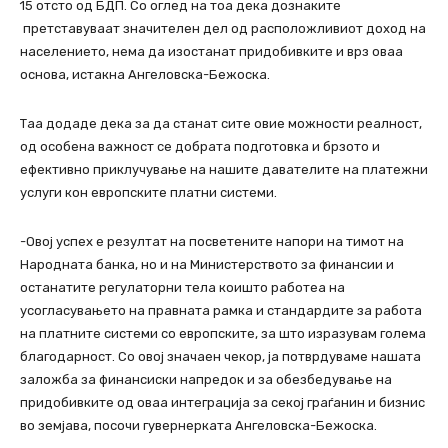
15 отсто од БДП. Со оглед на тоа дека дознаките
претставуваат значителен дел од расположливиот доход на
населението, нема да изостанат придобивките и врз оваа
основа, истакна Ангеловска-Бежоска.
Таа додаде дека за да станат сите овие можности реалност,
од особена важност се добрата подготовка и брзото и
ефективно приклучување на нашите давателите на платежни
услуги кон европските платни системи.
-Овој успех е резултат на посветените напори на тимот на
Народната банка, но и на Министерството за финансии и
останатите регулаторни тела коишто работеа на
усогласувањето на правната рамка и стандардите за работа
на платните системи со европските, за што изразувам голема
благодарност. Со овој значаен чекор, ја потврдуваме нашата
заложба за финансиски напредок и за обезбедување на
придобивките од оваа интеграција за секој граѓанин и бизнис
во земјава, посочи гувернерката Ангеловска-Бежоска.