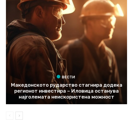
ВЕСТИ
Македонското рударство стагнира додека
регионот инвестира – Иловица останува
најголемата неискористена можност