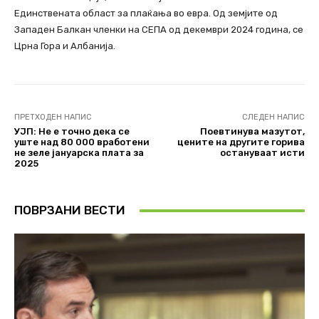
Единствената област за плаќања во евра. Од земјите од
Западен Балкан членки на СЕПА од декември 2024 година, се
Црна Гора и Албанија.
ПРЕТХОДЕН НАПИС
СЛЕДЕН НАПИС
УЈП: Не е точно дека се
Поевтинува мазутот,
уште над 80 000 вработени
цените на другите горива
не зеле јануарска плата за
остануваат исти
2025
ПОВРЗАНИ ВЕСТИ