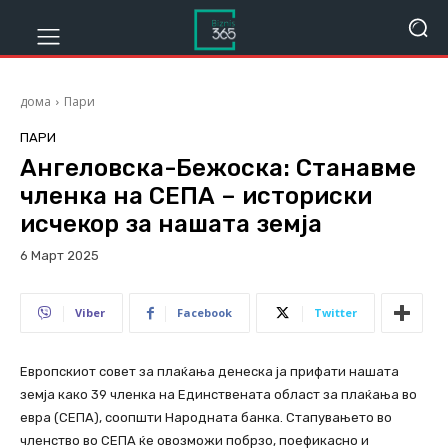
дома
Пари
ПАРИ
Ангеловска-Бежоска: Станавме
членка на СЕПА – историски
исчекор за нашата земја
6 Март 2025
263
Viber
Facebook
Twitter
Европскиот совет за плаќања денеска ја прифати нашата
земја како 39 членка на Единствената област за плаќања во
евра (СЕПА), соопшти Народната банка. Стапувањето во
членство во СЕПА ќе овозможи побрзо, поефикасно и