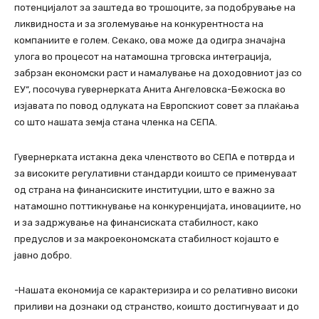
потенцијалот за заштеда во трошоците, за подобрување на
ликвидноста и за зголемување на конкурентноста на
компаниите е голем. Секако, ова може да одигра значајна
улога во процесот на натамошна трговска интеграција,
забрзан економски раст и намалување на доходовниот јаз со
ЕУ“, посочува гувернерката Анита Ангеловска-Бежоска во
изјавата по повод одлуката на Европскиот совет за плаќања
со што нашата земја стана членка на СЕПА.
Гувернерката истакна дека членството во СЕПА е потврда и
за високите регулативни стандарди коишто се применуваат
од страна на финансиските институции, што е важно за
натамошно поттикнување на конкуренцијата, иновациите, но
и за задржување на финансиската стабилност, како
предуслов и за макроекономската стабилност којашто е
јавно добро.
-Нашата економија се карактеризира и со релативно високи
приливи на дознаки од странство, коишто достигнуваат и до