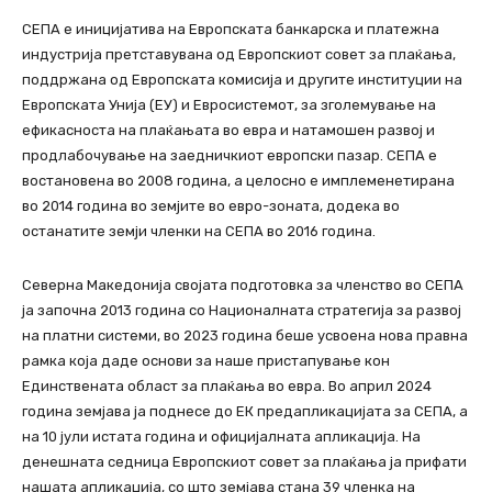
СЕПА е иницијатива на Европската банкарска и платежна
индустрија претставувана од Европскиот совет за плаќања,
поддржана од Европската комисија и другите институции на
Европската Унија (ЕУ) и Евросистемот, за зголемување на
ефикасноста на плаќањата во еврa и натамошен развој и
продлабочување на заедничкиот европски пазар. СЕПА е
востановена во 2008 година, а целосно е имплеменетирана
во 2014 година во земјите во евро-зоната, додека во
останатите земји членки на СЕПА во 2016 година.
Северна Македонија својата подготовка за членство во СЕПА
ја започна 2013 година со Националната стратегија за развој
на платни системи, во 2023 година беше усвоена нова правна
рамка која даде основи за наше пристапување кон
Единствената област за плаќања во евра. Во април 2024
година земјава ја поднесе до ЕК предапликацијата за СЕПА, а
на 10 јули истата година и официјалната апликација. На
денешната седница Европскиот совет за плаќања ја прифати
нашата апликација, со што земјава стана 39 членка на